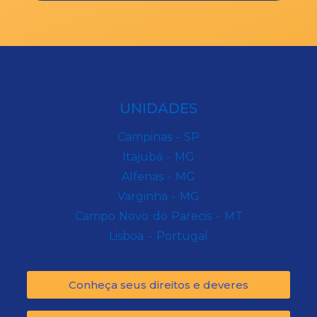
UNIDADES
Campinas - SP
Itajubá - MG
Alfenas - MG
Varginha - MG
Campo Novo do Parecis - MT
Lisboa - Portugal
Conheça seus direitos e deveres