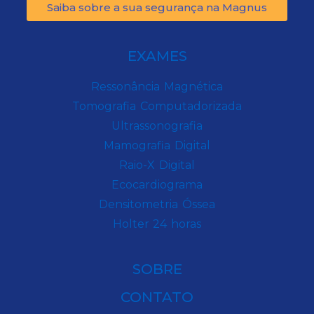
Saiba sobre a sua segurança na Magnus
EXAMES
Ressonância Magnética
Tomografia Computadorizada
Ultrassonografia
Mamografia Digital
Raio-X Digital
Ecocardiograma
Densitometria Óssea
Holter 24 horas
SOBRE
CONTATO