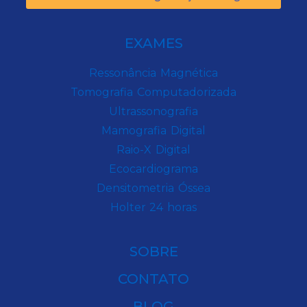
EXAMES
Ressonância Magnética
Tomografia Computadorizada
Ultrassonografia
Mamografia Digital
Raio-X Digital
Ecocardiograma
Densitometria Óssea
Holter 24 horas
SOBRE
CONTATO
BLOG