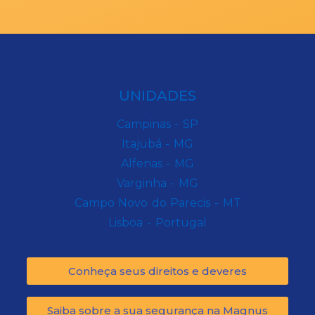
UNIDADES
Campinas - SP
Itajubá - MG
Alfenas - MG
Varginha - MG
Campo Novo do Parecis - MT
Lisboa - Portugal
Conheça seus direitos e deveres
Saiba sobre a sua segurança na Magnus