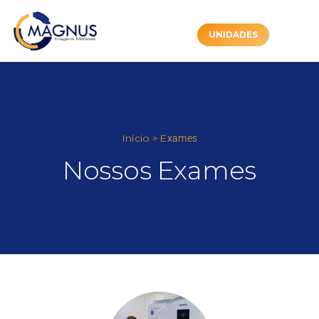
UNIDADES
Início
E
>
xames
Nossos Exames