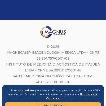
© 2026
MAGNECAMP IMAGENOLOGIA MÉDICA LTDA - CNPJ:
26.301.757/0001-09
INSTITUTO DE MEDICINA DIAGNÓSTICA DE ITAJUBÁ
LTDA - CPNJ: 34.099.312/0001-16
SANTÉ MEDICINA DIAGNÓSTICA LTDA - CNPJ
40.033.580/0001-38
IMEDIA - INSTITUTO DE MEDICINA DIAGNOSTICA DE
Utilizamos
cookies
para fins analíticos, personalização de conteúdo
ALFENAS LTDA - CNPJ: 11.203.475/0001-00
e anúncios. Ao continuar você consente com a nossa
Política de
Cookies.
MAGNETTO IMAGENOLOGIA MEDICA LTDA - CNPJ:
21.013.054/0001-61
EU ACEITO