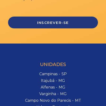
UNIDADES
Campinas - SP
Itajubá - MG
Alfenas - MG
Varginha - MG
Campo Novo do Parecis - MT