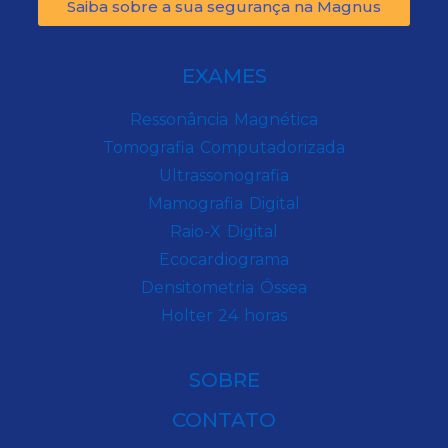
Saiba sobre a sua segurança na Magnus
EXAMES
Ressonância Magnética
Tomografia Computadorizada
Ultrassonografia
Mamografia Digital
Raio-X Digital
Ecocardiograma
Densitometria Óssea
Holter 24 horas
SOBRE
CONTATO