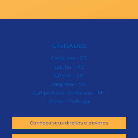
UNIDADES
Campinas - SP
Itajubá - MG
Alfenas - MG
Varginha - MG
Campo Novo do Parecis - MT
Lisboa - Portugal
Conheça seus direitos e deveres