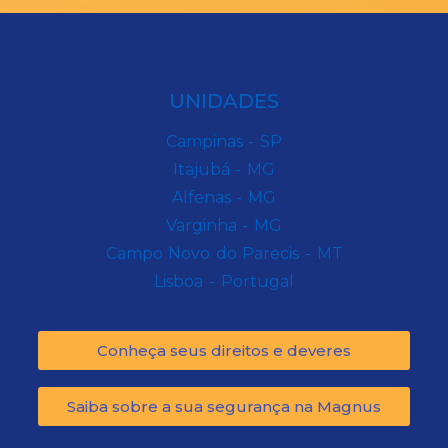
UNIDADES
Campinas - SP
Itajubá - MG
Alfenas - MG
Varginha - MG
Campo Novo do Parecis - MT
Lisboa - Portugal
Conheça seus direitos e deveres
Saiba sobre a sua segurança na Magnus